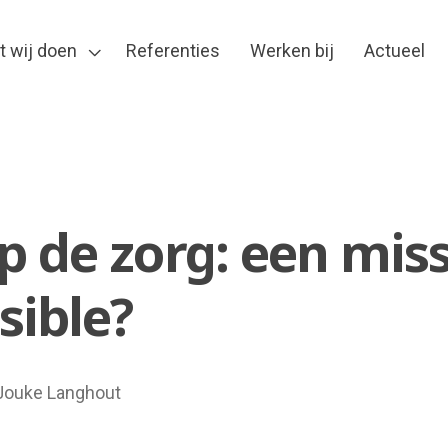
t wij doen
Referenties
Werken bij
Actueel
p de zorg: een mis
sible?
 Jouke Langhout