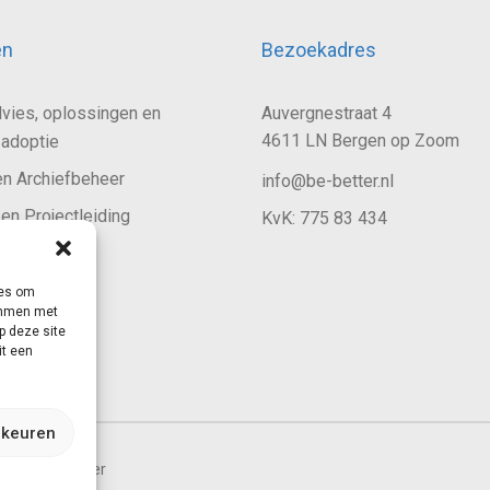
en
Bezoekadres
dvies, oplossingen en
Auvergnestraat 4
4611 LN Bergen op Zoom
 adoptie
en Archiefbeheer
info@be-better.nl
en Projectleiding
KvK: 775 83 434
iligheid
ies om
temmen met
ngen
p deze site
it een
rkeuren
Disclaimer