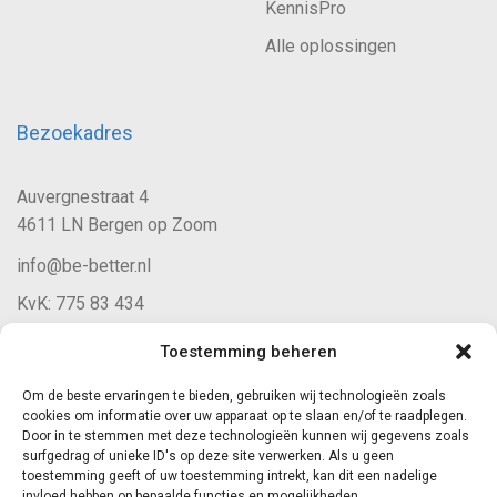
KennisPro
Alle oplossingen
Bezoekadres
Auvergnestraat 4
4611 LN Bergen op Zoom
info@be-better.nl
KvK: 775 83 434
Toestemming beheren
Volg ons
Om de beste ervaringen te bieden, gebruiken wij technologieën zoals
cookies om informatie over uw apparaat op te slaan en/of te raadplegen.
Door in te stemmen met deze technologieën kunnen wij gegevens zoals
surfgedrag of unieke ID's op deze site verwerken. Als u geen
toestemming geeft of uw toestemming intrekt, kan dit een nadelige
invloed hebben op bepaalde functies en mogelijkheden.